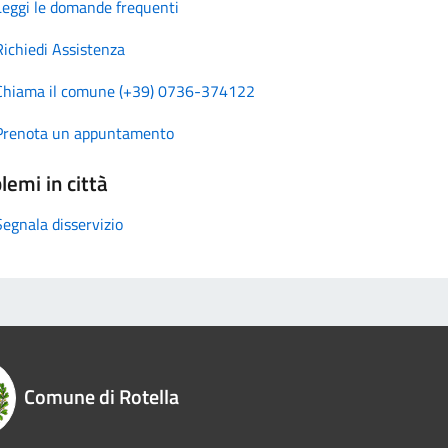
Leggi le domande frequenti
Richiedi Assistenza
Chiama il comune (+39) 0736-374122
Prenota un appuntamento
lemi in città
Segnala disservizio
Comune di Rotella