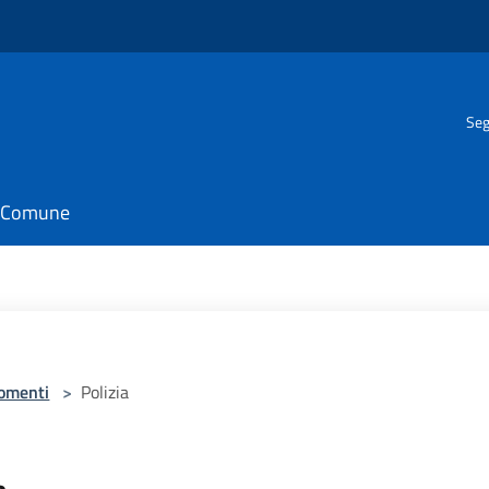
Seg
il Comune
omenti
>
Polizia