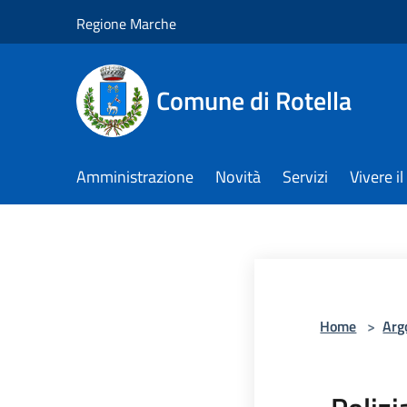
Salta al contenuto principale
Regione Marche
Comune di Rotella
Amministrazione
Novità
Servizi
Vivere 
Home
>
Arg