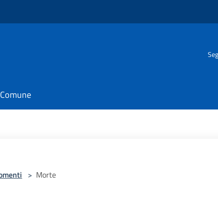
Seg
il Comune
omenti
>
Morte