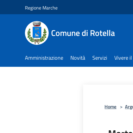
Salta al contenuto principale
Regione Marche
Comune di Rotella
Amministrazione
Novità
Servizi
Vivere 
Home
>
Arg