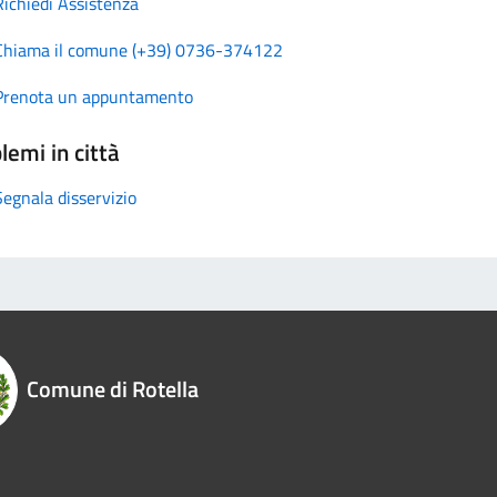
Richiedi Assistenza
Chiama il comune (+39) 0736-374122
Prenota un appuntamento
lemi in città
Segnala disservizio
Comune di Rotella