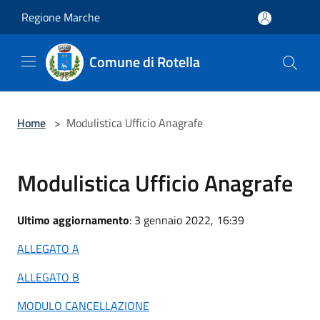
Salta al contenuto principale
Regione Marche
Comune di Rotella
Home
>
Modulistica Ufficio Anagrafe
Modulistica Ufficio Anagrafe
Ultimo aggiornamento
: 3 gennaio 2022, 16:39
ALLEGATO A
ALLEGATO B
MODULO CANCELLAZIONE