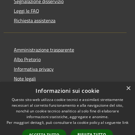
Segnalazione disservizio
Leggi le FAQ
Richiesta assistenza
Amministrazione trasparente
Albo Pretorio
Informativa privacy
Note legali
×
Dichiarazione di accessibilità
Informazioni sui cookie
Questo sito web utilizza cookie tecnici e assimilati strettamente
necessari al corretto funzionamento e alla navigazione del sito,
nonché un cookie tecnico analitico al solo fine di elaborare
informazioni statistiche, aggregate e anonime.
RSS
Copyright © 2026 • Comune di
Per maggiori dettagli, può consultare la cookie policy al seguente
link
Accessibilità
Rotella • Powered by
Privacy
Municipium
Accesso
•
RIFIUTA TUTTO
ACCETTA TUTTO