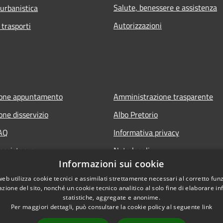
Salute, benessere e assistenza
 urbanistica
Autorizzazioni
 trasporti
ione appuntamento
Amministrazione trasparente
one disservizio
Albo Pretorio
FAQ
Informativa privacy
 assistenza
Note legali
Informazioni sui cookie
Dichiarazione di accessibilità
web utilizza cookie tecnici e assimilati strettamente necessari al corretto fu
azione del sito, nonché un cookie tecnico analitico al solo fine di elaborare i
statistiche, aggregate e anonime.
Per maggiori dettagli, può consultare la cookie policy al seguente
link