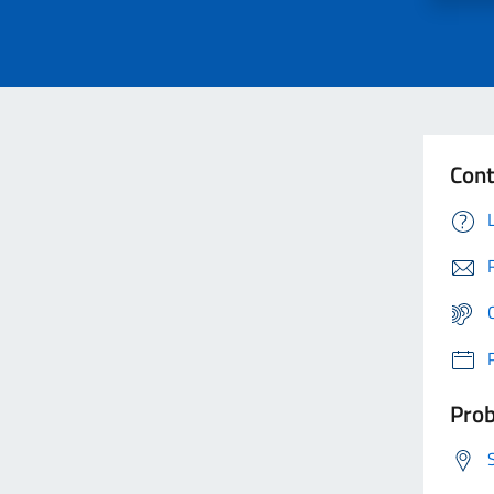
Cont
Prob