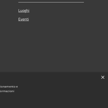
Luoghi
Eventi
×
nzionamento e
nformazioni