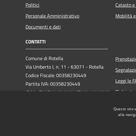
Politici
Catasto e
Personale Amministrativo
Mobilità e
Documenti e dati
CONTATTI
Comune di Rotella
Prenotaz
Via Umberto I, n. 11 - 63071 - Rotella
Segnalazi
Codice Fiscale: 00358230449
Leggi le 
Partita IVA: 00358230449
Richiesta
IBAN: IT60E0615069500T20340098883
PEC:
protocollo.comune.rotella@pec.it
Questo sito 
Centralino Unico: (+39) 0736-374122
alla navig